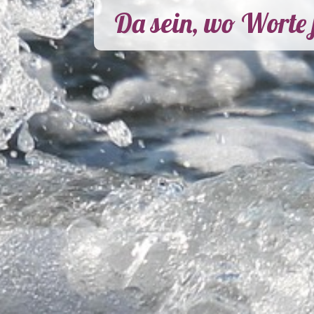
Da sein, wo Worte
Scan
mich. Wir sind
dankbar
für jede Spende.