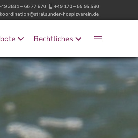
+49 3831 – 66 77 870
+49 170 – 55 95 580
koordination@stralsunder-hospizverein.de
bote
Rechtliches