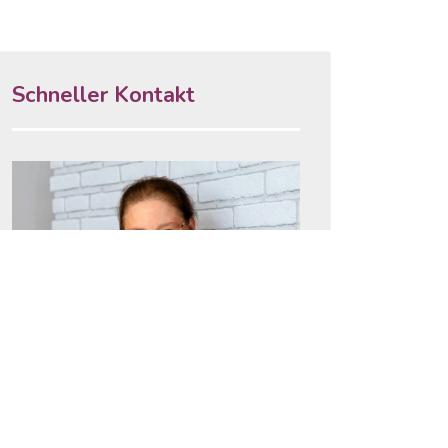
Schneller Kontakt
Koordinatorin: Yvonne Genzen
Telefon: 03831 – 66 77 870
Mobil: 0170 – 55 95 580