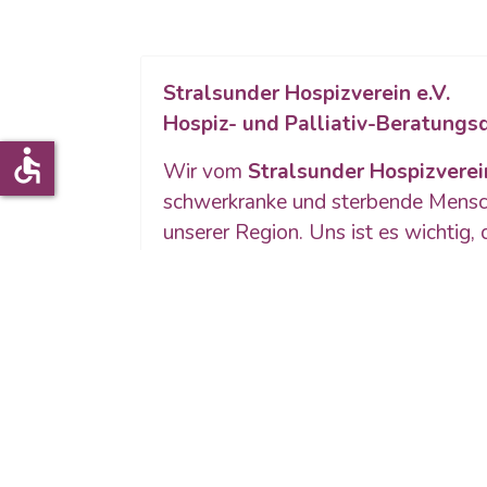
Stralsunder Hospizverein e.V.
Hospiz- und Palliativ-Beratungs
accessible
Wir vom
Stralsunder Hospizverein
schwerkranke und sterbende Mensche
unserer Region. Uns ist es wichtig
fühlst. Deshalb nehmen wir uns Zeit
Begleitung
, die sich ganz an dein
Unsere ehrenamtlichen Helferinnen u
anspruchsvolle Aufgabe vorbereitet.
um Trost zu spenden, zu entlasten
zu geben.
Darüber hinaus setzen wir uns mit 