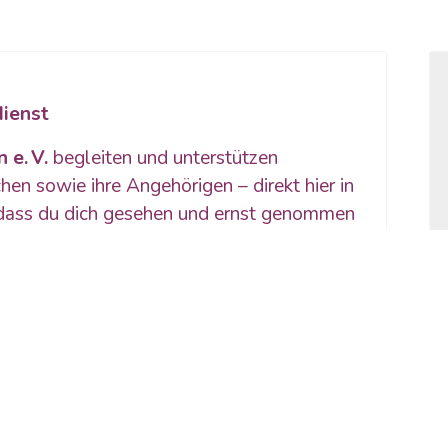
dienst
 e. V.
begleiten und unterstützen
n sowie ihre Angehörigen – direkt hier in
, dass du dich gesehen und ernst genommen
 für eine
einfühlsame, individuelle
en Wünschen und Bedürfnissen orientiert.
nd Helfer sind speziell auf diese
 Sie stehen dir und deiner Familie zur Seite,
 und in dieser schweren Lebensphase Halt
Herzblut dafür ein, die Themen